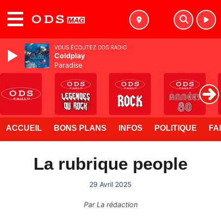
MENU
VOUS ÉCOUTEZ ODS RADIO
Coldplay
Paradise
ACCUEIL
BONS PLANS
INFOS
POLITIQUE
FA
La rubrique people
29 Avril 2025
Par
La rédaction