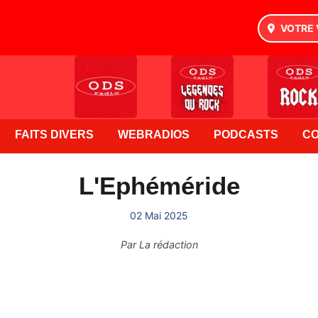
VOTRE 
FAITS DIVERS
WEBRADIOS
PODCASTS
C
L'Ephéméride
02 Mai 2025
Par
La rédaction