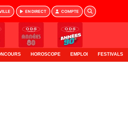
VILLE
EN DIRECT
COMPTE
ONCOURS
HOROSCOPE
EMPLOI
FESTIVALS