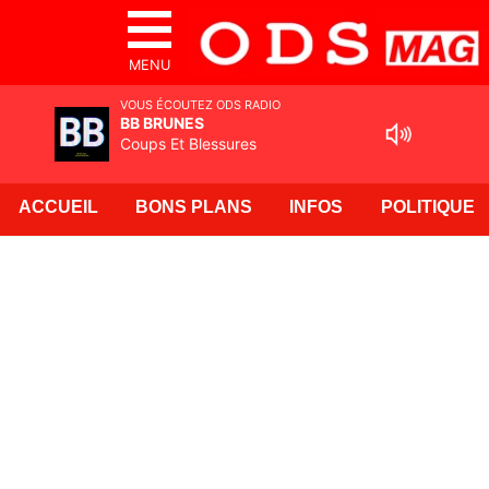
MENU
VOUS ÉCOUTEZ ODS RADIO
BB BRUNES
Coups Et Blessures
ACCUEIL
BONS PLANS
INFOS
POLITIQUE