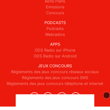
Bons Plans
Emissions
Concours
PODCASTS
Podcasts
Webradios
APPS
ODS Radio sur iPhone
ODS Radio sur Android
JEUX CONCOURS
Règlements des jeux concours réseaux sociaux
Règlements des jeux concours SMS
Règlements des jeux concours téléphone et internet