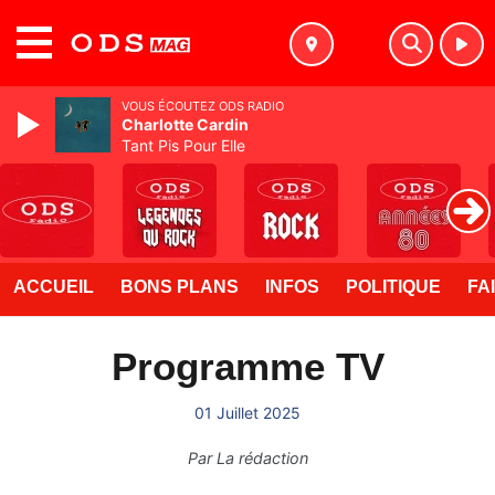
MENU
VOUS ÉCOUTEZ ODS RADIO
Charlotte Cardin
Tant Pis Pour Elle
ACCUEIL
BONS PLANS
INFOS
POLITIQUE
FA
Programme TV
01 Juillet 2025
Par
La rédaction