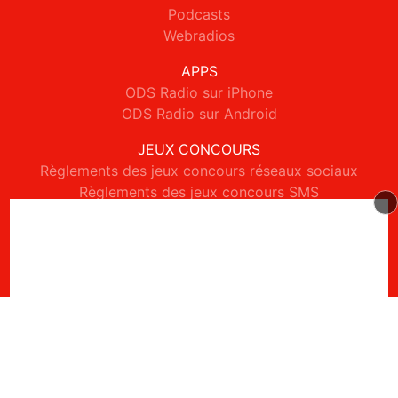
Podcasts
Webradios
APPS
ODS Radio sur iPhone
ODS Radio sur Android
JEUX CONCOURS
Règlements des jeux concours réseaux sociaux
Règlements des jeux concours SMS
Règlements des jeux concours téléphone et internet
© 2026 ODS Radio Tous droits réservés.
Signaler un contenu
-
Mentions légales
-
Politique de cookies
-
Contact