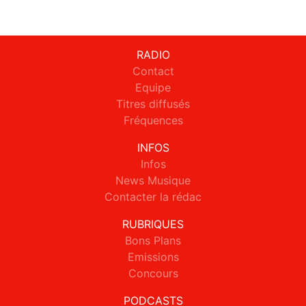
RADIO
Contact
Equipe
Titres diffusés
Fréquences
INFOS
Infos
News Musique
Contacter la rédac
RUBRIQUES
Bons Plans
Emissions
Concours
PODCASTS