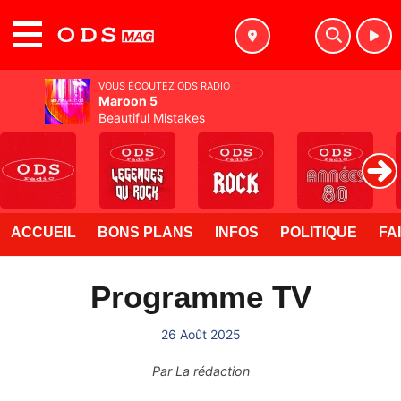
MENU
VOUS ÉCOUTEZ ODS RADIO
Maroon 5
Beautiful Mistakes
ACCUEIL
BONS PLANS
INFOS
POLITIQUE
FA
Programme TV
26 Août 2025
Par
La rédaction