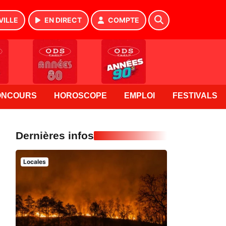
VILLE
EN DIRECT
COMPTE
ONCOURS
HOROSCOPE
EMPLOI
FESTIVALS
Dernières infos
Locales