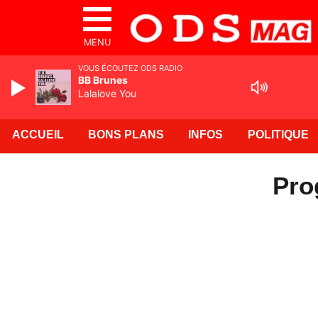
MENU
VOUS ÉCOUTEZ ODS RADIO
BB Brunes
Lalalove You
ACCUEIL
BONS PLANS
INFOS
POLITIQUE
Pro