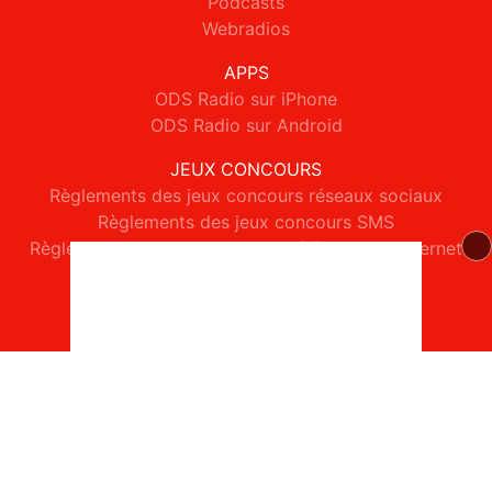
Podcasts
Webradios
APPS
ODS Radio sur iPhone
ODS Radio sur Android
JEUX CONCOURS
Règlements des jeux concours réseaux sociaux
Règlements des jeux concours SMS
Règlements des jeux concours téléphone et internet
© 2026 ODS Radio Tous droits réservés.
Signaler un contenu
-
Mentions légales
-
Politique de cookies
-
Contact