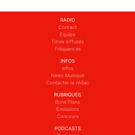
RADIO
Contact
Equipe
Titres diffusés
Fréquences
INFOS
Infos
News Musique
Contacter la rédac
RUBRIQUES
Bons Plans
Emissions
Concours
PODCASTS