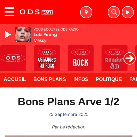
MENU
VOUS ÉCOUTEZ ODS RADIO
Lola Young
Messy
ACCUEIL
BONS PLANS
INFOS
POLITIQUE
FA
Bons Plans Arve 1/2
25 Septembre 2025
Par
La rédaction