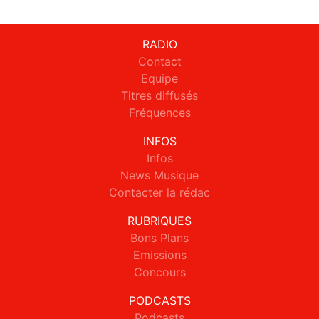
RADIO
Contact
Equipe
Titres diffusés
Fréquences
INFOS
Infos
News Musique
Contacter la rédac
RUBRIQUES
Bons Plans
Emissions
Concours
PODCASTS
Podcasts