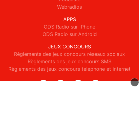
Webradios
APPS
ODS Radio sur iPhone
ODS Radio sur Android
JEUX CONCOURS
Règlements des jeux concours réseaux sociaux
Règlements des jeux concours SMS
Règlements des jeux concours téléphone et internet
© 2026 ODS Radio Tous droits réservés.
Signaler un contenu
-
Mentions légales
-
Politique de cookies
-
Contact