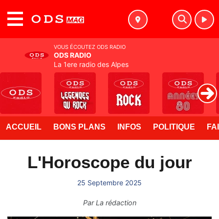
MENU
VOUS ÉCOUTEZ ODS RADIO
ODS RADIO
La 1ere radio des Alpes
ACCUEIL
BONS PLANS
INFOS
POLITIQUE
FA
L'Horoscope du jour
25 Septembre 2025
Par
La rédaction