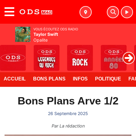
MENU
VOUS ÉCOUTEZ ODS RADIO
Taylor Swift
Opalite
ACCUEIL
BONS PLANS
INFOS
POLITIQUE
FA
Bons Plans Arve 1/2
26 Septembre 2025
Par
La rédaction