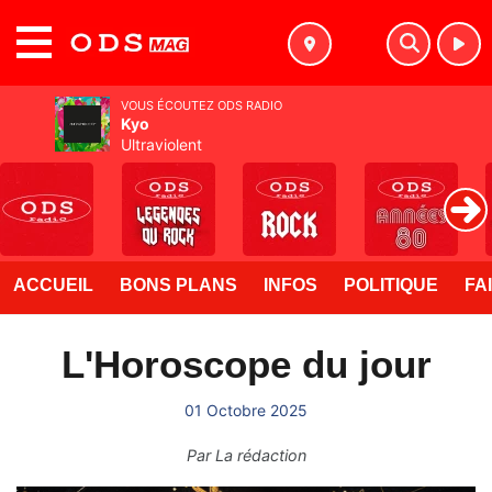
MENU
VOUS ÉCOUTEZ ODS RADIO
Kyo
Ultraviolent
ACCUEIL
BONS PLANS
INFOS
POLITIQUE
FA
L'Horoscope du jour
01 Octobre 2025
Par
La rédaction