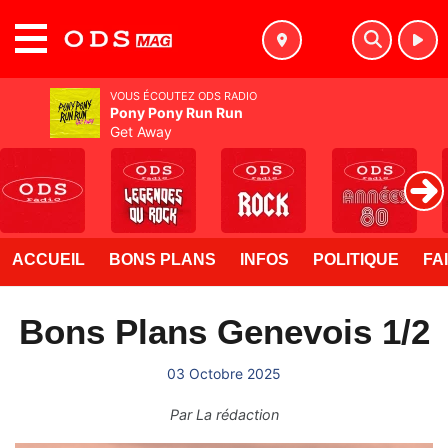
MENU
VOUS ÉCOUTEZ ODS RADIO
Pony Pony Run Run
Get Away
ACCUEIL
BONS PLANS
INFOS
POLITIQUE
FA
Bons Plans Genevois 1/2
03 Octobre 2025
Par
La rédaction