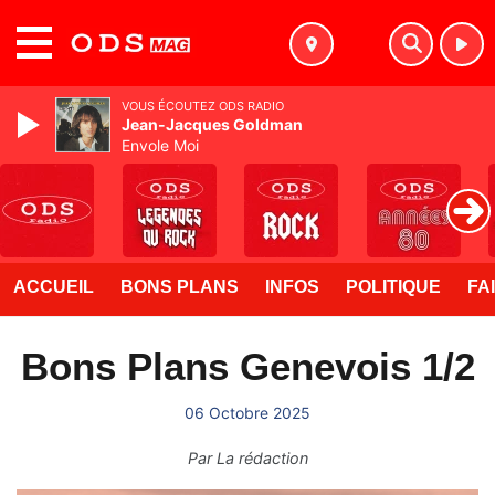
MENU
VOUS ÉCOUTEZ ODS RADIO
Jean-Jacques Goldman
Envole Moi
ACCUEIL
BONS PLANS
INFOS
POLITIQUE
FA
Bons Plans Genevois 1/2
06 Octobre 2025
Par
La rédaction