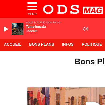
MENU
VOUS ÉCOUTEZ ODS RADIO
Tame Impala
Dracula
ACCUEIL
BONS PLANS
INFOS
POLITIQUE
Bons Pl