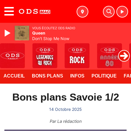
MENU
VOUS ÉCOUTEZ ODS RADIO
Queen
Don't Stop Me Now
ACCUEIL
BONS PLANS
INFOS
POLITIQUE
FA
Bons plans Savoie 1/2
14 Octobre 2025
Par
La rédaction