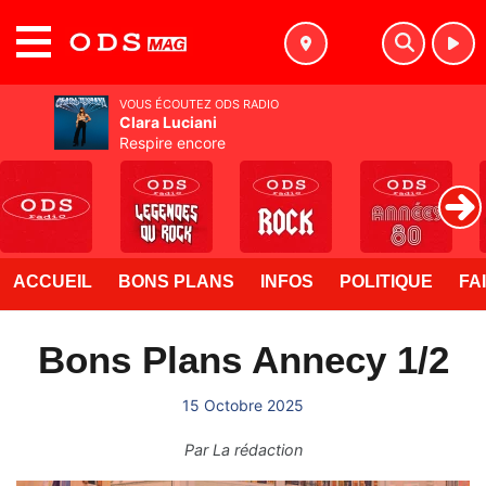
MENU
VOUS ÉCOUTEZ ODS RADIO
Clara Luciani
Respire encore
ACCUEIL
BONS PLANS
INFOS
POLITIQUE
FA
Bons Plans Annecy 1/2
15 Octobre 2025
Par
La rédaction