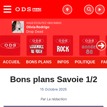
MENU
VOUS ÉCOUTEZ ODS RADIO
Olivia Rodrigo
Drop Dead
ACCUEIL
BONS PLANS
INFOS
POLITIQUE
FA
Bons plans Savoie 1/2
15 Octobre 2025
Par
La rédaction