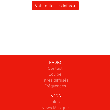
Voir toutes les infos »
RADIO
Contact
Equipe
Titres diffusés
Fréquences
INFOS
Infos
News Musique