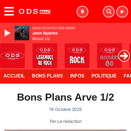
MENU
VOUS ÉCOUTEZ ODS RADIO
Jenn Ayache
About Us
ACCUEIL
BONS PLANS
INFOS
POLITIQUE
FA
Bons Plans Arve 1/2
16 Octobre 2025
Par
La rédaction