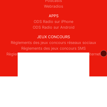
Podcasts
Webradios
APPS
ODS Radio sur iPhone
ODS Radio sur Android
JEUX CONCOURS
Règlements des jeux concours réseaux sociaux
Règlements des jeux concours SMS
Règlements des jeux concours téléphone et internet
© 2026 ODS Radio Tous droits réservés.
Signaler un contenu
-
Mentions légales
-
Politique de cookies
-
Contact