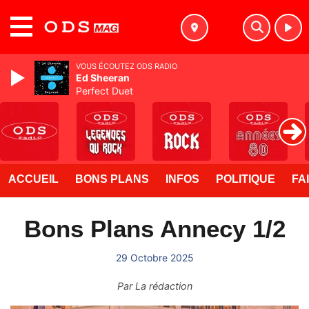
MENU
VOUS ÉCOUTEZ ODS RADIO
Ed Sheeran
Perfect Duet
ACCUEIL
BONS PLANS
INFOS
POLITIQUE
FA
Bons Plans Annecy 1/2
29 Octobre 2025
Par
La rédaction