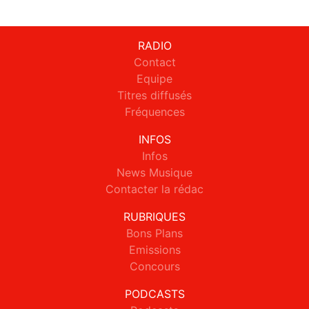
RADIO
Contact
Equipe
Titres diffusés
Fréquences
INFOS
Infos
News Musique
Contacter la rédac
RUBRIQUES
Bons Plans
Emissions
Concours
PODCASTS