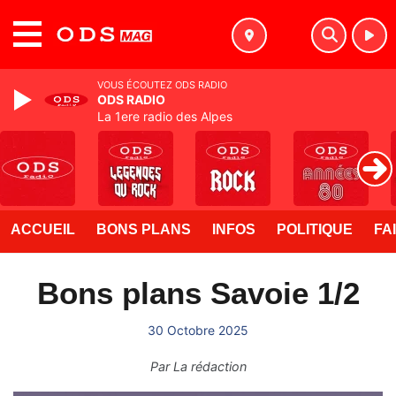
MENU
VOUS ÉCOUTEZ ODS RADIO
ODS RADIO
La 1ere radio des Alpes
ACCUEIL
BONS PLANS
INFOS
POLITIQUE
FA
Bons plans Savoie 1/2
30 Octobre 2025
Par
La rédaction