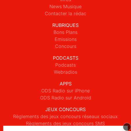
News Musique
Contacter la rédac
RUBRIQUES
Bons Plans
Emissions
Concours
PODCASTS
Podcasts
Webradios
APPS
ODS Radio sur iPhone
ODS Radio sur Android
JEUX CONCOURS
Règlements des jeux concours réseaux sociaux
Règlements des jeux concours SMS
Règlements des jeux concours téléphone et internet