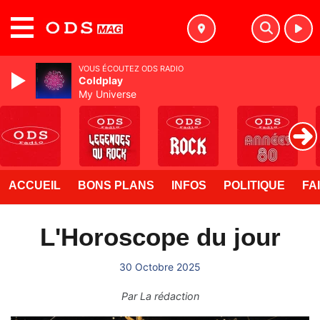
MENU
VOUS ÉCOUTEZ ODS RADIO
Coldplay
My Universe
ACCUEIL
BONS PLANS
INFOS
POLITIQUE
FA
L'Horoscope du jour
30 Octobre 2025
Par
La rédaction