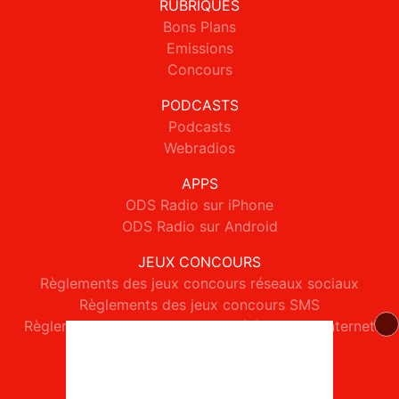
RUBRIQUES
Bons Plans
Emissions
Concours
PODCASTS
Podcasts
Webradios
APPS
ODS Radio sur iPhone
ODS Radio sur Android
JEUX CONCOURS
Règlements des jeux concours réseaux sociaux
Règlements des jeux concours SMS
Règlements des jeux concours téléphone et internet