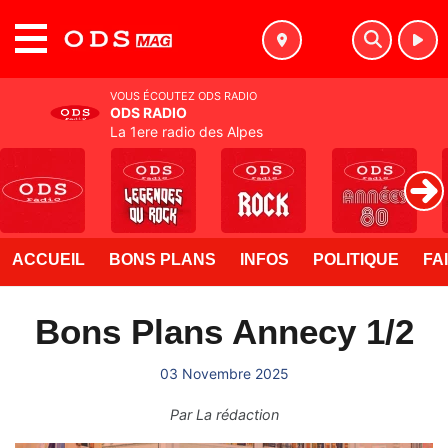
MENU
VOUS ÉCOUTEZ ODS RADIO
ODS RADIO
La 1ere radio des Alpes
ACCUEIL
BONS PLANS
INFOS
POLITIQUE
FA
Bons Plans Annecy 1/2
03 Novembre 2025
Par
La rédaction