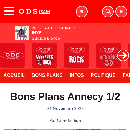
MENU
VOUS ÉCOUTEZ ODS RADIO
INXS
Suicide Blonde
ACCUEIL
BONS PLANS
INFOS
POLITIQUE
FA
Bons Plans Annecy 1/2
04 Novembre 2025
Par
La rédaction