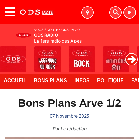
MENU
VOUS ÉCOUTEZ ODS RADIO
ODS RADIO
La 1ere radio des Alpes
ACCUEIL
BONS PLANS
INFOS
POLITIQUE
FA
Bons Plans Arve 1/2
07 Novembre 2025
Par
La rédaction