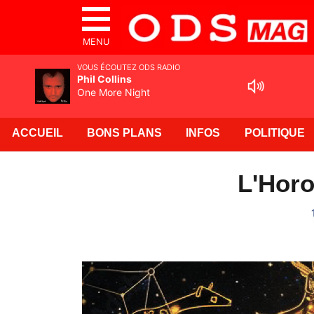
MENU
VOUS ÉCOUTEZ ODS RADIO
Phil Collins
One More Night
ACCUEIL
BONS PLANS
INFOS
POLITIQUE
L'Horo