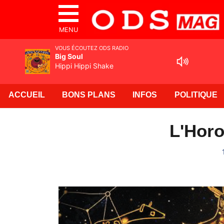
MENU
VOUS ÉCOUTEZ ODS RADIO
Big Soul
Hippi Hippi Shake
ACCUEIL
BONS PLANS
INFOS
POLITIQUE
L'Horo