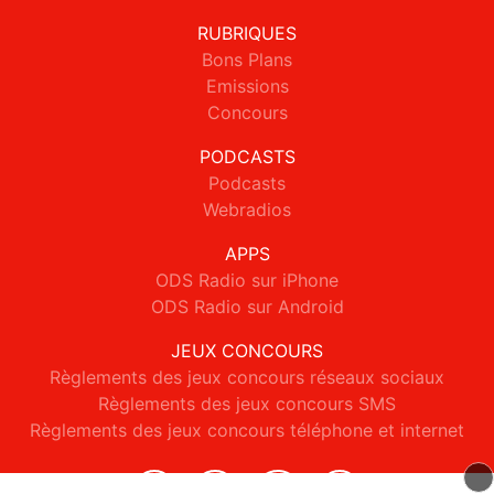
RUBRIQUES
Bons Plans
Emissions
Concours
PODCASTS
Podcasts
Webradios
APPS
ODS Radio sur iPhone
ODS Radio sur Android
JEUX CONCOURS
Règlements des jeux concours réseaux sociaux
Règlements des jeux concours SMS
Règlements des jeux concours téléphone et internet