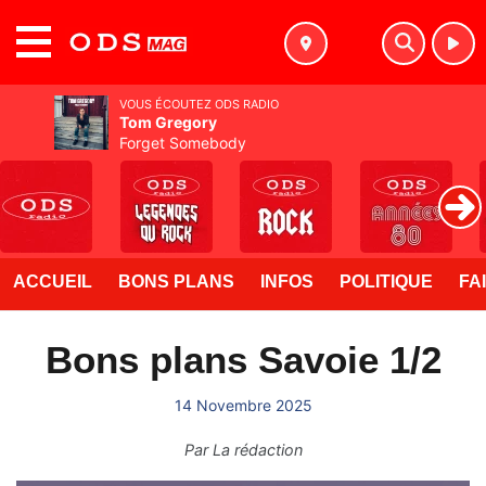
MENU
VOUS ÉCOUTEZ ODS RADIO
Tom Gregory
Forget Somebody
ACCUEIL
BONS PLANS
INFOS
POLITIQUE
FA
Bons plans Savoie 1/2
14 Novembre 2025
Par
La rédaction