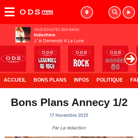
MENU
VOUS ÉCOUTEZ ODS RADIO
Indochine
J´ai Demandé A La Lune
ACCUEIL
BONS PLANS
INFOS
POLITIQUE
FA
Bons Plans Annecy 1/2
17 Novembre 2025
Par
La rédaction