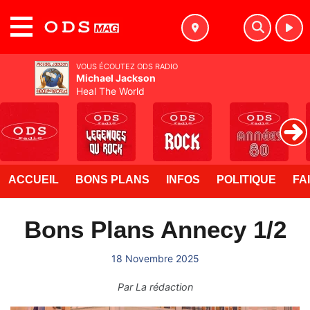
MENU
VOUS ÉCOUTEZ ODS RADIO
Michael Jackson
Heal The World
ACCUEIL
BONS PLANS
INFOS
POLITIQUE
FA
Bons Plans Annecy 1/2
18 Novembre 2025
Par
La rédaction