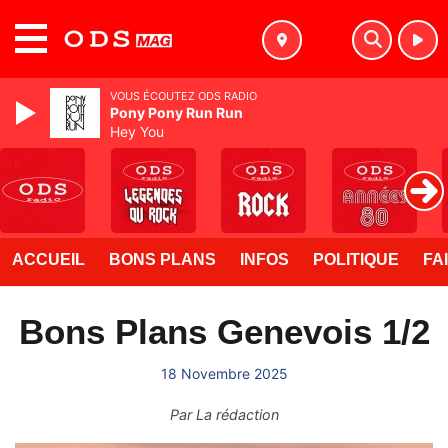
MENU
VOUS ÉCOUTEZ ODS RADIO
Pony Pony Run Run
Hey You
ACCUEIL
BONS PLANS
INFOS
POLITIQUE
FA
Bons Plans Genevois 1/2
18 Novembre 2025
Par
La rédaction