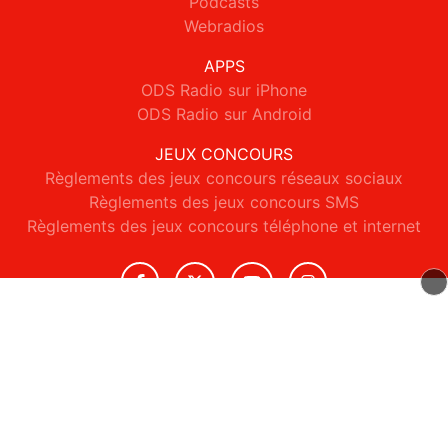
Podcasts
Webradios
APPS
ODS Radio sur iPhone
ODS Radio sur Android
JEUX CONCOURS
Règlements des jeux concours réseaux sociaux
Règlements des jeux concours SMS
Règlements des jeux concours téléphone et internet
© 2026 ODS Radio Tous droits réservés.
Signaler un contenu
-
Mentions légales
-
Politique de cookies
-
Contact