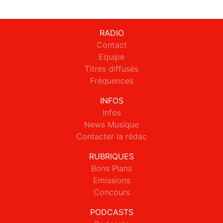
RADIO
Contact
Equipe
Titres diffusés
Fréquences
INFOS
Infos
News Musique
Contacter la rédac
RUBRIQUES
Bons Plans
Emissions
Concours
PODCASTS