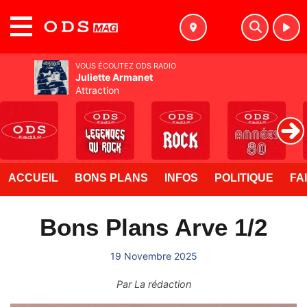
MENU
VOUS ÉCOUTEZ ODS RADIO
Juliette Armanet
Attraction
ACCUEIL
BONS PLANS
INFOS
POLITIQUE
FA
Bons Plans Arve 1/2
19 Novembre 2025
Par
La rédaction