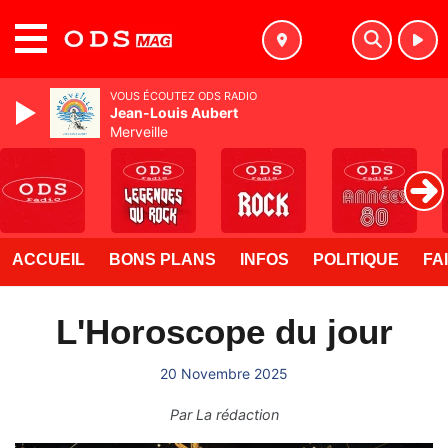
MENU
VOUS ÉCOUTEZ ODS RADIO
Jean-Louis Aubert
Merveille
ACCUEIL
BONS PLANS
INFOS
POLITIQUE
FA
L'Horoscope du jour
20 Novembre 2025
Par
La rédaction