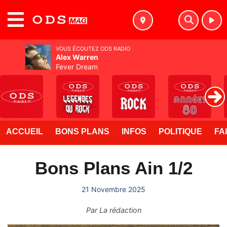
MENU
VOUS ÉCOUTEZ ODS RADIO
Alex Warren
Fever Dream
ACCUEIL
BONS PLANS
INFOS
POLITIQUE
FA
Bons Plans Ain 1/2
21 Novembre 2025
Par
La rédaction