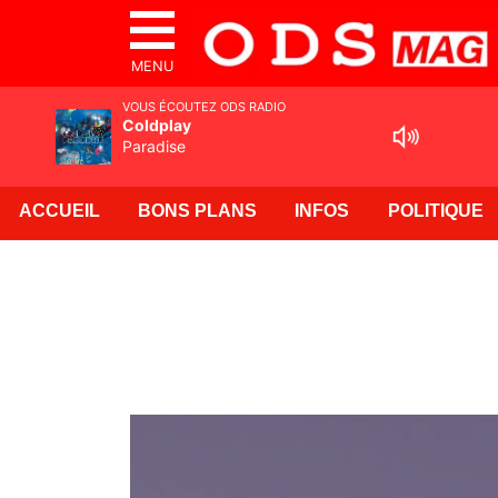
MENU
VOUS ÉCOUTEZ ODS RADIO
Coldplay
Paradise
ACCUEIL
BONS PLANS
INFOS
POLITIQUE