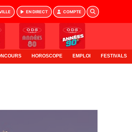
VILLE
EN DIRECT
COMPTE
ONCOURS
HOROSCOPE
EMPLOI
FESTIVALS