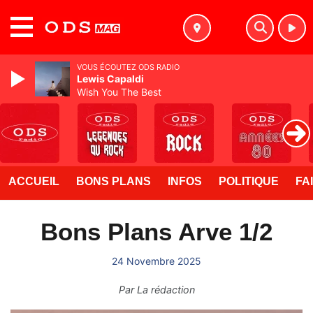
MENU
VOUS ÉCOUTEZ ODS RADIO
Lewis Capaldi
Wish You The Best
ACCUEIL
BONS PLANS
INFOS
POLITIQUE
FA
Bons Plans Arve 1/2
24 Novembre 2025
Par
La rédaction