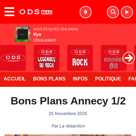
MENU
VOUS ÉCOUTEZ ODS RADIO
Kyo
Ultraviolent
ACCUEIL
BONS PLANS
INFOS
POLITIQUE
FA
Bons Plans Annecy 1/2
25 Novembre 2025
Par
La rédaction