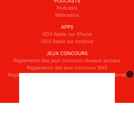
PODCASTS
Podcasts
Webradios
APPS
ODS Radio sur iPhone
ODS Radio sur Android
JEUX CONCOURS
Règlements des jeux concours réseaux sociaux
Règlements des jeux concours SMS
Règlements des jeux concours téléphone et internet
© 2026 ODS Radio Tous droits réservés.
Signaler un contenu
-
Mentions légales
-
Politique de cookies
-
Contact