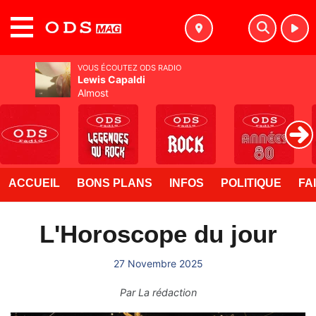
MENU
VOUS ÉCOUTEZ ODS RADIO
Lewis Capaldi
Almost
ACCUEIL
BONS PLANS
INFOS
POLITIQUE
FA
L'Horoscope du jour
27 Novembre 2025
Par
La rédaction