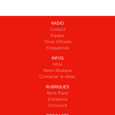
RADIO
Contact
Equipe
Titres diffusés
Fréquences
INFOS
Infos
News Musique
Contacter la rédac
RUBRIQUES
Bons Plans
Emissions
Concours