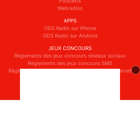
Podcasts
Webradios
APPS
ODS Radio sur iPhone
ODS Radio sur Android
JEUX CONCOURS
Règlements des jeux concours réseaux sociaux
Règlements des jeux concours SMS
Règlements des jeux concours téléphone et internet
© 2026 ODS Radio Tous droits réservés.
Signaler un contenu
-
Mentions légales
-
Politique de cookies
-
Contact