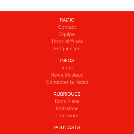
RADIO
Contact
Equipe
Titres diffusés
Fréquences
INFOS
Infos
News Musique
Contacter la rédac
RUBRIQUES
Bons Plans
Emissions
Concours
PODCASTS