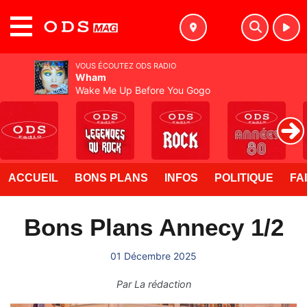
MENU
VOUS ÉCOUTEZ ODS RADIO
Wham
Wake Me Up Before You Gogo
ACCUEIL
BONS PLANS
INFOS
POLITIQUE
FA
Bons Plans Annecy 1/2
01 Décembre 2025
Par
La rédaction