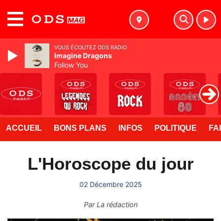
MENU
VOUS ÉCOUTEZ ODS RADIO
Imagine Dragons
Follow You
ACCUEIL
BONS PLANS
INFOS
POLITIQUE
FA
L'Horoscope du jour
02 Décembre 2025
Par
La rédaction