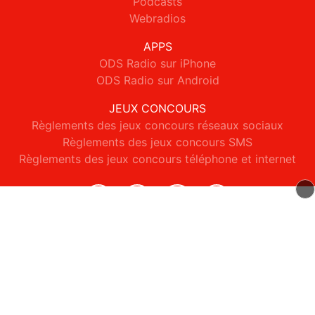
Podcasts
Webradios
APPS
ODS Radio sur iPhone
ODS Radio sur Android
JEUX CONCOURS
Règlements des jeux concours réseaux sociaux
Règlements des jeux concours SMS
Règlements des jeux concours téléphone et internet
© 2026 ODS Radio Tous droits réservés.
Signaler un contenu
-
Mentions légales
-
Politique de cookies
-
Contact