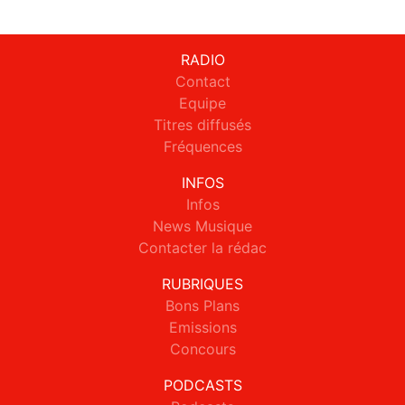
RADIO
Contact
Equipe
Titres diffusés
Fréquences
INFOS
Infos
News Musique
Contacter la rédac
RUBRIQUES
Bons Plans
Emissions
Concours
PODCASTS