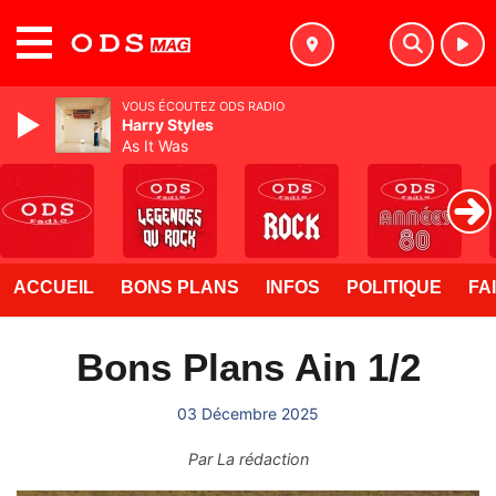
MENU
VOUS ÉCOUTEZ ODS RADIO
Harry Styles
As It Was
ACCUEIL
BONS PLANS
INFOS
POLITIQUE
FA
Bons Plans Ain 1/2
03 Décembre 2025
Par
La rédaction