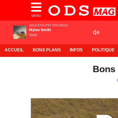
MENU
VOUS ÉCOUTEZ ODS RADIO
Myles Smith
Gold
ACCUEIL
BONS PLANS
INFOS
POLITIQUE
Bons 