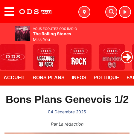
MENU
VOUS ÉCOUTEZ ODS RADIO
The Rolling Stones
Miss You
ACCUEIL
BONS PLANS
INFOS
POLITIQUE
FA
Bons Plans Genevois 1/2
04 Décembre 2025
Par
La rédaction