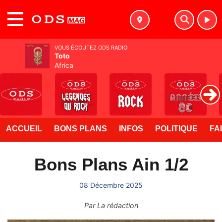
MENU
VOUS ÉCOUTEZ ODS RADIO
Toto
Africa
ACCUEIL
BONS PLANS
INFOS
POLITIQUE
FA
Bons Plans Ain 1/2
08 Décembre 2025
Par
La rédaction