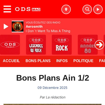
MENU
VOUS ÉCOUTEZ ODS RADIO
Aerosmith
I Don´t Want To Miss A Thing
ACCUEIL
BONS PLANS
INFOS
POLITIQUE
FA
Bons Plans Ain 1/2
09 Décembre 2025
Par
La rédaction