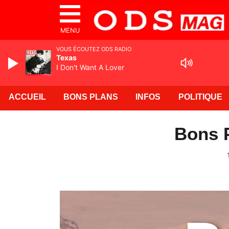
MENU
VOUS ÉCOUTEZ ODS RADIO
Texas
I Don't Want A Lover
ACCUEIL
BONS PLANS
INFOS
POLITIQUE
Bons P