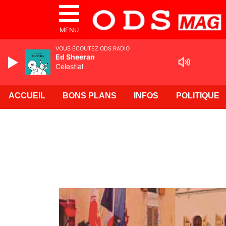
MENU
VOUS ÉCOUTEZ ODS RADIO
Ed Sheeran
Celestial
ACCUEIL
BONS PLANS
INFOS
POLITIQUE