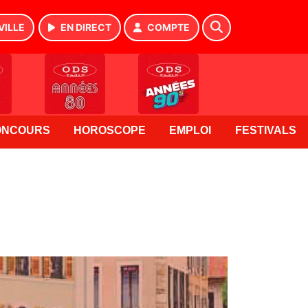
VILLE
EN DIRECT
COMPTE
ONCOURS
HOROSCOPE
EMPLOI
FESTIVALS