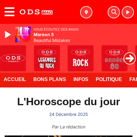
MENU
VOUS ÉCOUTEZ ODS RADIO
Maroon 5
Beautiful Mistakes
ACCUEIL
BONS PLANS
INFOS
POLITIQUE
FA
L'Horoscope du jour
24 Décembre 2025
Par
La rédaction