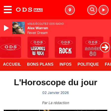
MENU
VOUS ÉCOUTEZ ODS RADIO
Alex Warren
Fever Dream
ACCUEIL
BONS PLANS
INFOS
POLITIQUE
FA
L'Horoscope du jour
02 Janvier 2026
Par
La rédaction