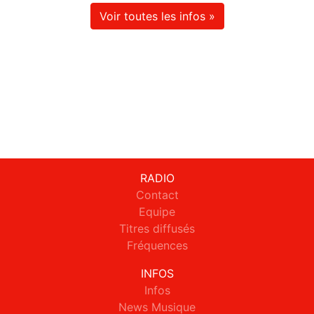
Voir toutes les infos »
RADIO
Contact
Equipe
Titres diffusés
Fréquences
INFOS
Infos
News Musique