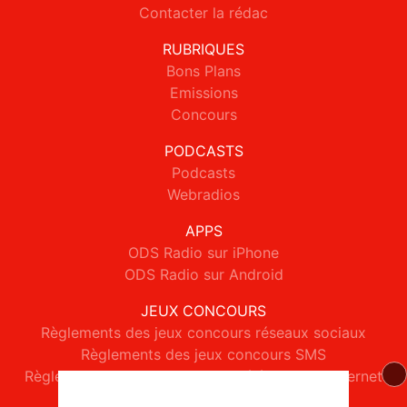
Contacter la rédac
RUBRIQUES
Bons Plans
Emissions
Concours
PODCASTS
Podcasts
Webradios
APPS
ODS Radio sur iPhone
ODS Radio sur Android
JEUX CONCOURS
Règlements des jeux concours réseaux sociaux
Règlements des jeux concours SMS
Règlements des jeux concours téléphone et internet