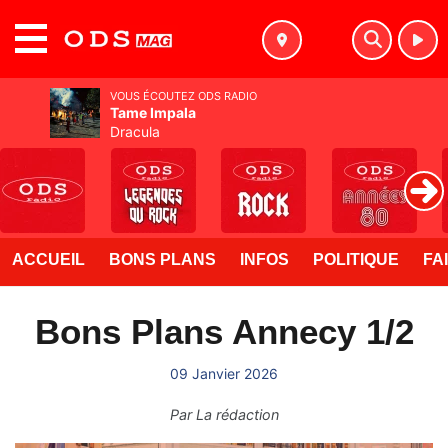
MENU
VOUS ÉCOUTEZ ODS RADIO
Tame Impala
Dracula
ACCUEIL
BONS PLANS
INFOS
POLITIQUE
FA
Bons Plans Annecy 1/2
09 Janvier 2026
Par
La rédaction