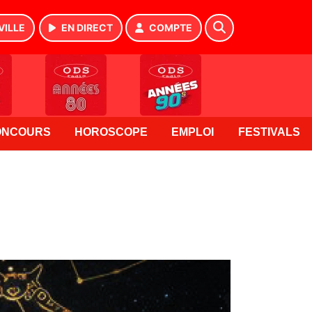
VILLE
EN DIRECT
COMPTE
ONCOURS
HOROSCOPE
EMPLOI
FESTIVALS