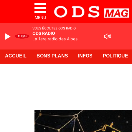
MENU
VOUS ÉCOUTEZ ODS RADIO
ODS RADIO
La 1ere radio des Alpes
ACCUEIL
BONS PLANS
INFOS
POLITIQUE