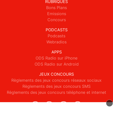
RUBRIQUES
Bons Plans
Emissions
Concours
PODCASTS
Podcasts
Webradios
APPS
ODS Radio sur iPhone
ODS Radio sur Android
JEUX CONCOURS
Règlements des jeux concours réseaux sociaux
Règlements des jeux concours SMS
Règlements des jeux concours téléphone et internet