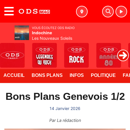
MENU
VOUS ÉCOUTEZ ODS RADIO
Indochine
Les Nouveaux Soleils
ACCUEIL
BONS PLANS
INFOS
POLITIQUE
FA
Bons Plans Genevois 1/2
14 Janvier 2026
Par
La rédaction