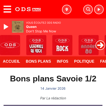
MENU
VOUS ÉCOUTEZ ODS RADIO
Queen
Don't Stop Me Now
ACCUEIL
BONS PLANS
INFOS
POLITIQUE
FA
Bons plans Savoie 1/2
14 Janvier 2026
Par
La rédaction